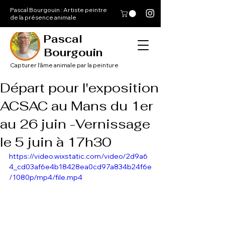
Pascal Bourgouin : Artiste peintre
de la présence animale
Pascal
Bourgouin
Capturer l'âme animale par la peinture
Départ pour l'exposition
ACSAC au Mans du 1er
au 26 juin -Vernissage
le 5 juin à 17h30
https://video.wixstatic.com/video/2d9a6
4_cd03af6e4b18428ea0cd97a834b24f6e
/1080p/mp4/file.mp4