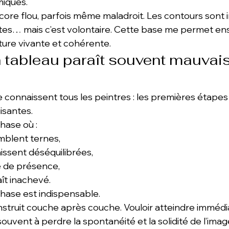
miques.
core flou, parfois même maladroit. Les contours sont i
utes… mais c’est volontaire. Cette base me permet ens
ture vivante et cohérente.
 tableau paraît souvent mauvais
ue connaissent tous les peintres : les premières étape
isantes.
hase où :
mblent ternes,
issent déséquilibrées,
e de présence,
ît inachevé.
phase est indispensable.
struit couche après couche. Vouloir atteindre immédi
souvent à perdre la spontanéité et la solidité de l’imag