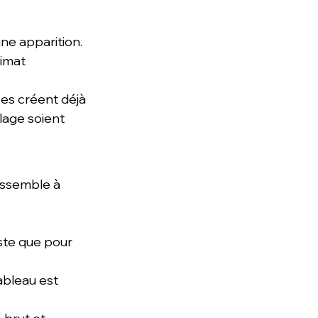
ne apparition.
imat 
es créent déjà 
lage soient 
essemble à 
ste que pour 
ableau est 