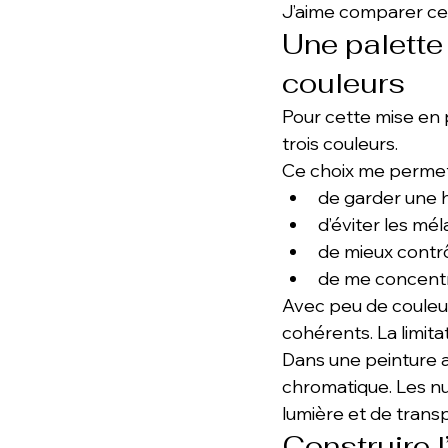
J’aime comparer cela 
Une palette 
couleurs
Pour cette mise en 
trois couleurs.
Ce choix me permet
de garder une h
d’éviter les mé
de mieux contrô
de me concentrer
Avec peu de couleur
cohérents. La limita
Dans une peinture 
chromatique. Les nu
lumière et de trans
Construire 