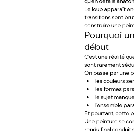
qu’en détails anato
Le loup apparaît en
transitions sont br
construire une pein
Pourquoi un
début
C’est une réalité q
sont rarement sédu
On passe par une p
les couleurs se
les formes para
le sujet manqu
l’ensemble para
Et pourtant, cette 
Une peinture se con
rendu final conduit 