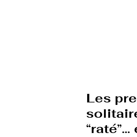
Les pre
solitai
“raté”…