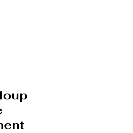
loup 
 
ment 