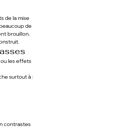
s de la mise 
e beaucoup de 
t brouillon, 
onstruit.
masses
ou les effets 
he surtout à :
n contrastes 