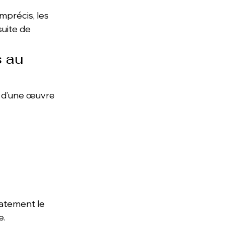
mprécis, les 
uite de 
 au 
s d’une œuvre 
atement le 
e.