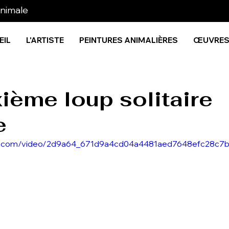
animale
EIL
L'ARTISTE
PEINTURES ANIMALIÈRES
ŒUVRE
ième loup solitaire
e
atic.com/video/2d9a64_671d9a4cd04a4481aed7648efc28c7b