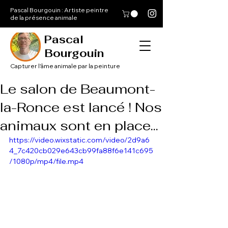
Pascal Bourgouin : Artiste peintre
de la présence animale
Pascal
Bourgouin
Capturer l'âme animale par la peinture
Le salon de Beaumont-
la-Ronce est lancé ! Nos
animaux sont en place...
https://video.wixstatic.com/video/2d9a6
4_7c420cb029e643cb99fa88f6e141c695
/1080p/mp4/file.mp4