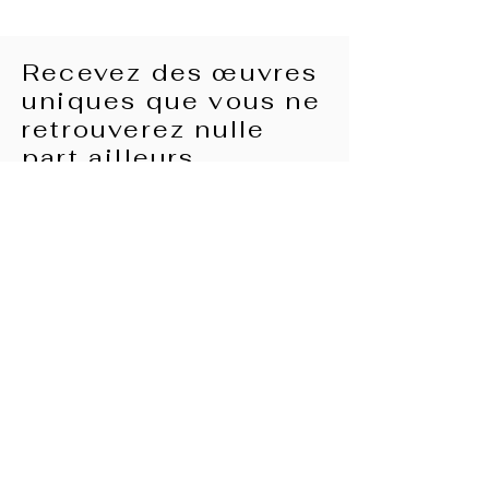
Recevez des œuvres
uniques que vous ne
retrouverez nulle
part ailleurs.
Impressions d’Art à
partir de 95 €
Impression d'art 30 x 45 cm
Impression d'art avec cadre en bois noir
et passepartout 30 x 45 cm
Impression d'art avec cadre en bois
noir, passe-partout et verre musée 30 x
45 cm
Impression d'art 40 x 60 cm
Impression d'art avec cadre en bois noir
et passepartout 40 x 60 cm
Impression d'art avec cadre en bois