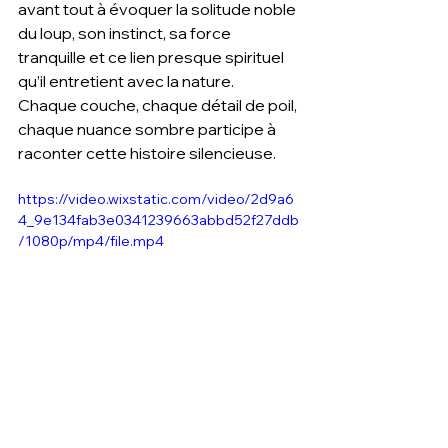
avant tout à évoquer la solitude noble 
du loup, son instinct, sa force 
tranquille et ce lien presque spirituel 
qu’il entretient avec la nature.
Chaque couche, chaque détail de poil, 
chaque nuance sombre participe à 
raconter cette histoire silencieuse.
https://video.wixstatic.com/video/2d9a6
4_9e134fab3e0341239663abbd52f27ddb
/1080p/mp4/file.mp4
Notre loup solitaire prend vie, qu'en 
pensez-vous ?