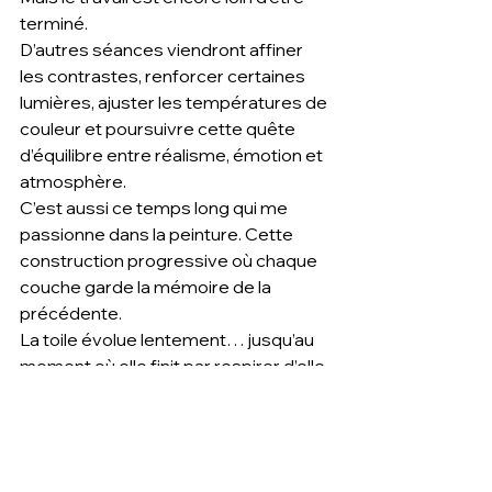
terminé.
D’autres séances viendront affiner 
les contrastes, renforcer certaines 
lumières, ajuster les températures de 
couleur et poursuivre cette quête 
d’équilibre entre réalisme, émotion et 
atmosphère.
C’est aussi ce temps long qui me 
passionne dans la peinture. Cette 
construction progressive où chaque 
couche garde la mémoire de la 
précédente.
La toile évolue lentement… jusqu’au 
moment où elle finit par respirer d’elle-
même.
Je partagerai prochainement les 
nouvelles avancées de cette œuvre 
et les prochaines étapes de sa 