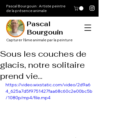
Pascal Bourgouin : Artiste peintre
de la présence animale
Pascal
Bourgouin
Capturer l'âme animale par la peinture
Sous les couches de
glacis, notre solitaire
prend vie...
https://video.wixstatic.com/video/2d9a6
4_625a7d5f9751427faa68c60c2e00bc5b
/1080p/mp4/file.mp4