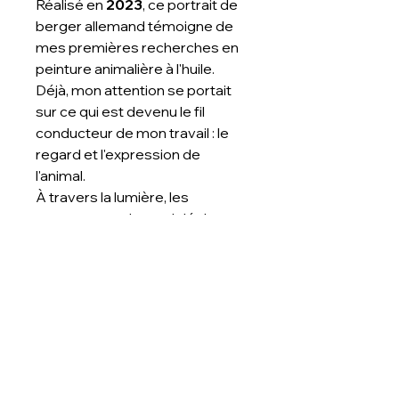
Réalisé en 
2023
, ce portrait de 
berger allemand témoigne de 
mes premières recherches en 
peinture animalière à l'huile. 
Déjà, mon attention se portait 
sur ce qui est devenu le fil 
conducteur de mon travail : le 
regard et l'expression de 
l'animal.
À travers la lumière, les 
contrastes et le modelé du 
pelage, j'ai cherché à traduire la 
vivacité, l'intelligence et la 
complicité qui caractérisent 
cette race. Ce tableau marque 
une étape importante dans 
mon évolution artistique, avant 
de développer pleinement mon 
univers actuel autour de 
La 